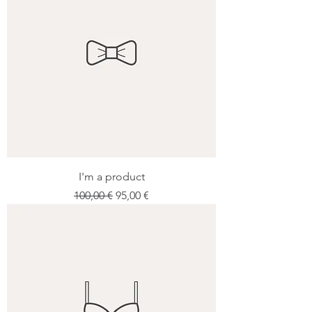
I'm a product
Prix original
Prix promotionnel
100,00 €
95,00 €